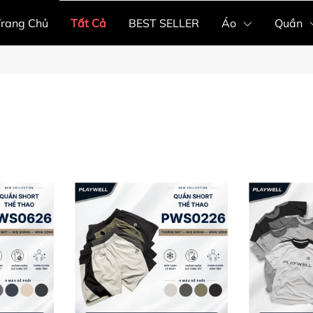
Trang Chủ
Tất Cả
BEST SELLER
Áo
Quần