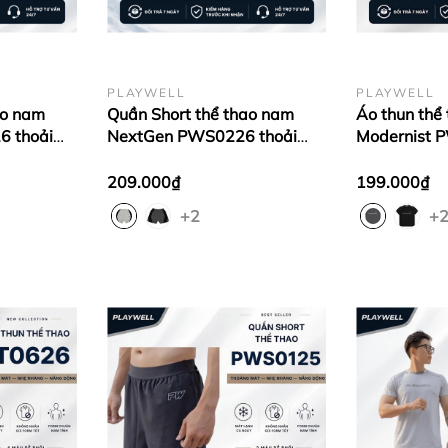
PLAYWELL
PLAYWELL
ao nam
Quần Short thể thao nam
Áo thun thể
6 thoải
NextGen PWS0226 thoải
Modernist 
 gym, chạy
mái vận động, tập gym, chạy
hút tốt, tho
bộ
vận động, th
209.000₫
199.000₫
+2
+