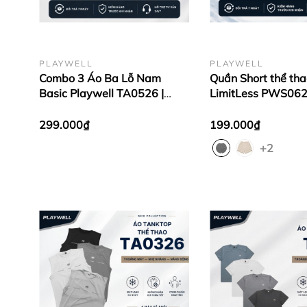
PLAYWELL
PLAYWELL
Combo 3 Áo Ba Lỗ Nam
Quần Short thể th
Basic Playwell TA0526 |
LimitLess PWS062
Thoáng Mát - Form Regular -
mái vận động, tập
Dễ Phối Đồ
bộ
299.000₫
199.000₫
+2