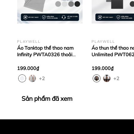
PLAYWELL
PLAYWELL
Áo Tanktop thể thao nam
Áo thun thể thao 
Infinity PWTA0326 thoải
Unlimited PWT062
mái, thoáng mát, co giãn,
mát, thoải mái vận
chất liệu cao cấp
trang
199.000₫
199.000₫
+2
+2
Sản phẩm đã xem