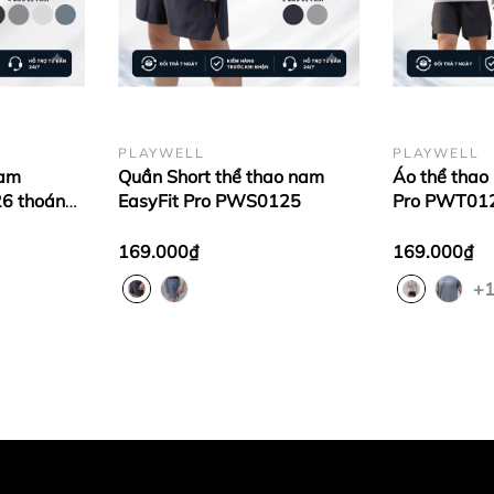
PLAYWELL
PLAYWELL
nam
Quần Short thể thao nam
Áo thể thao
6 thoáng
EasyFit Pro PWS0125
Pro PWT01
 động, thời
169.000₫
169.000₫
+