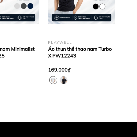
PLAYWELL
 nam Minimalist
Áo thun thể thao nam Turbo
25
X PW12243
169.000₫
1