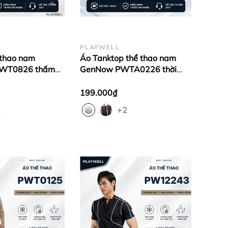
PLAYWELL
 thao nam
Áo Tanktop thể thao nam
PWT0826 thấm
GenNow PWTA0226 thời
áng khí, thoải mái
trang, kiểu dáng hiện đại,
ời trang
thoải mái vận động
199.000₫
2
+2