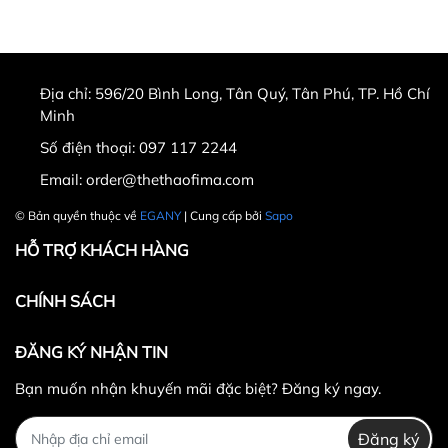
Địa chỉ:
596/20 Bình Long, Tân Quý, Tân Phú, TP. Hồ Chí
Minh
Số điện thoại:
097 117 2244
Email:
order@thethaofima.com
© Bản quyền thuộc về
EGANY
| Cung cấp bởi
Sapo
HỖ TRỢ KHÁCH HÀNG
CHÍNH SÁCH
ĐĂNG KÝ NHẬN TIN
Bạn muốn nhận khuyến mãi đặc biệt? Đăng ký ngay.
Đăng ký