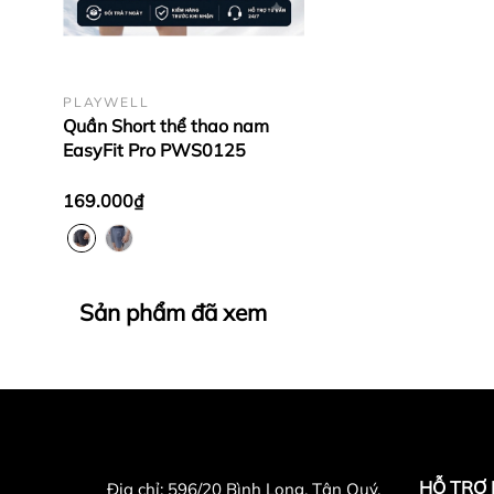
PLAYWELL
Quần Short thể thao nam
EasyFit Pro PWS0125
169.000₫
Sản phẩm đã xem
HỖ TRỢ
Địa chỉ:
596/20 Bình Long, Tân Quý,