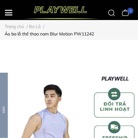
0
Trang chủ
/
Ba Lỗ
/
Áo ba lỗ thể thao nam Blur Motion PW11242