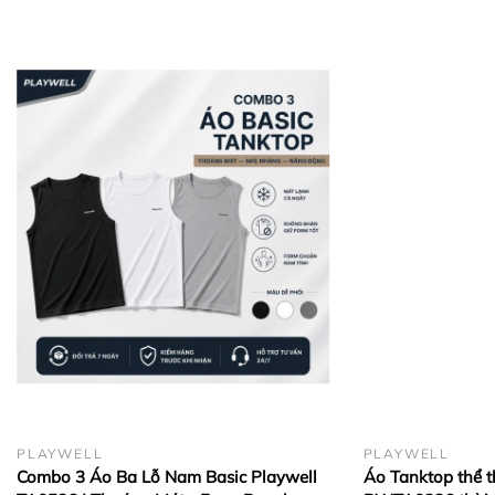
Hình ảnh thực tế: Đảm bảo sản phẩm nhận
được đúng như hình chụp.
Đổi trả linh hoạt: Hỗ trợ đổi size/mẫu trong 7
ngày (hàng nguyên tem mác).
Giao hàng toàn quốc: 1–2 ngày (HCM), 3–5
ngày (Tỉnh thành khác).
Hashtags:
#PlaywellSportswear #Playwell
#AoBaLoBlurMotion #BlurMotionPW11242
#TankTopNam #DoTapNam #ThoiTrangNam
#GymWear #ActiveWear
PLAYWELL
PLAYWELL
Combo 3 Áo Ba Lỗ Nam Basic Playwell
Áo Tanktop thể