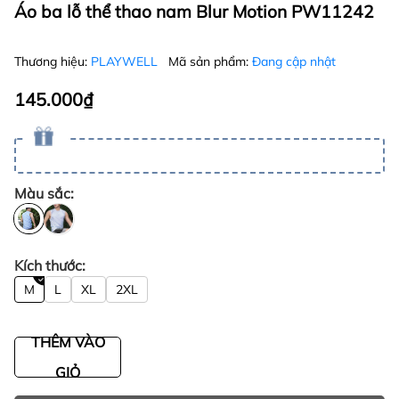
Áo ba lỗ thể thao nam Blur Motion PW11242
Thương hiệu:
PLAYWELL
Mã sản phẩm:
Đang cập nhật
145.000₫
Màu sắc:
Kích thước:
M
L
XL
2XL
THÊM VÀO
GIỎ