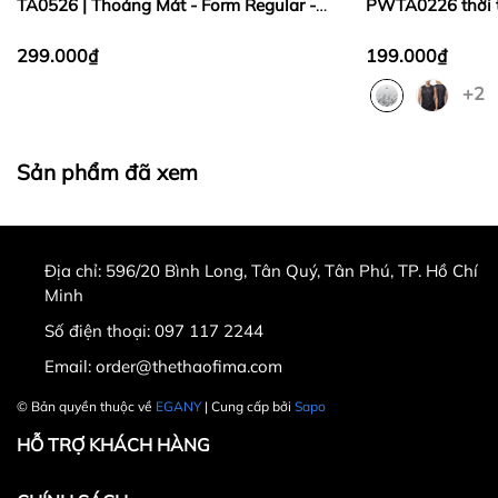
TA0526 | Thoáng Mát - Form Regular -
PWTA0226 thời t
Dễ Phối Đồ
đại, thoải mái v
299.000₫
199.000₫
+2
Sản phẩm đã xem
Địa chỉ:
596/20 Bình Long, Tân Quý, Tân Phú, TP. Hồ Chí
Minh
Số điện thoại:
097 117 2244
Email:
order@thethaofima.com
© Bản quyền thuộc về
EGANY
| Cung cấp bởi
Sapo
HỖ TRỢ KHÁCH HÀNG