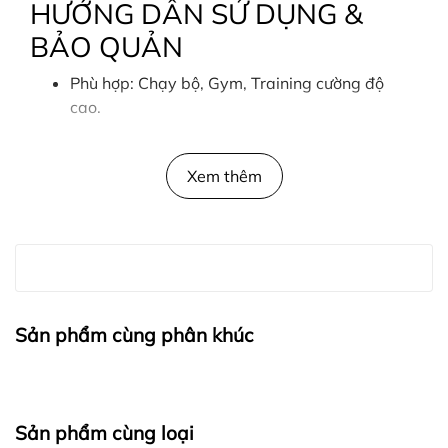
HƯỚNG DẪN SỬ DỤNG &
BẢO QUẢN
Phù hợp: Chạy bộ, Gym, Training cường độ
cao.
Giặt máy bằng nước lạnh.
Xem thêm
Không sử dụng chất tẩy mạnh.
Phơi nơi thoáng mát, tránh ánh nắng trực tiếp.
THÔNG TIN SIZE
Sản phẩm cùng phân khúc
CAM KẾT & CHÍNH SÁCH
Sản phẩm chính hãng: Thiết kế và sản xuất
trực tiếp bởi Playwell Sportswear.
Sản phẩm cùng loại