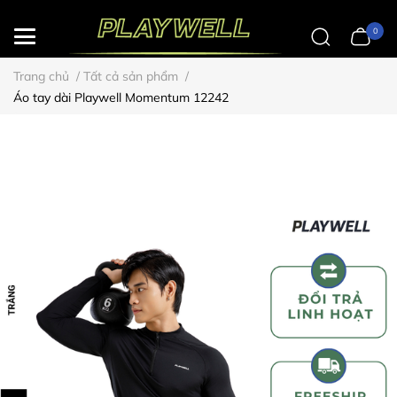
0
Trang chủ
/
Tất cả sản phẩm
/
Áo tay dài Playwell Momentum 12242