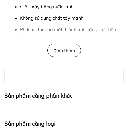
Giặt máy bằng nước lạnh.
Không sử dụng chất tẩy mạnh.
Phơi nơi thoáng mát, tránh ánh nắng trực tiếp.
THÔNG TIN SIZE
Xem thêm
Mẫu 1m75 - 70kg mặc size L
CAM KẾT & CHÍNH SÁCH
Sản phẩm chính hãng: Thiết kế và sản xuất
trực tiếp bởi Playwell Sportswear.
Sản phẩm cùng phân khúc
Hình ảnh thực tế: Đảm bảo sản phẩm nhận
được đúng như hình chụp.
Sản phẩm cùng loại
Đổi trả linh hoạt: Hỗ trợ đổi size/mẫu trong 7