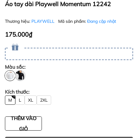
Áo tay dài Playwell Momentum 12242
Thương hiệu:
PLAYWELL
Mã sản phẩm:
Đang cập nhật
175.000₫
Màu sắc:
Kích thước:
M
L
XL
2XL
THÊM VÀO
GIỎ