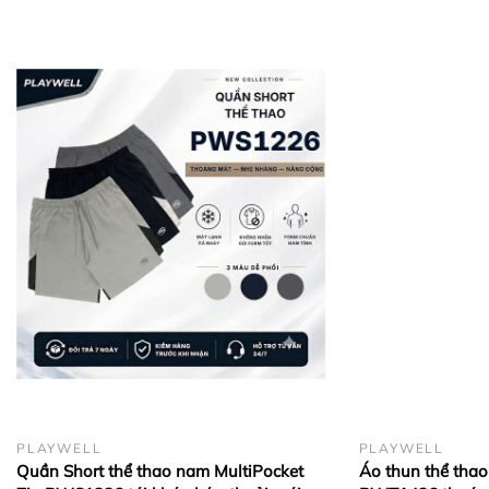
ngày (hàng nguyên tem mác).
Giao hàng toàn quốc: 1–2 ngày (HCM), 3–5
ngày (Tỉnh thành khác).
Hashtags:
#PlaywellSportswear #Playwell
#MomentumPW12242 #AoTayDaiNam
#DoTapNam #ThoiTrangNam #GymWear
#ActiveWear
PLAYWELL
PLAYWELL
Quần Short thể thao nam MultiPocket
Áo thun thể thao