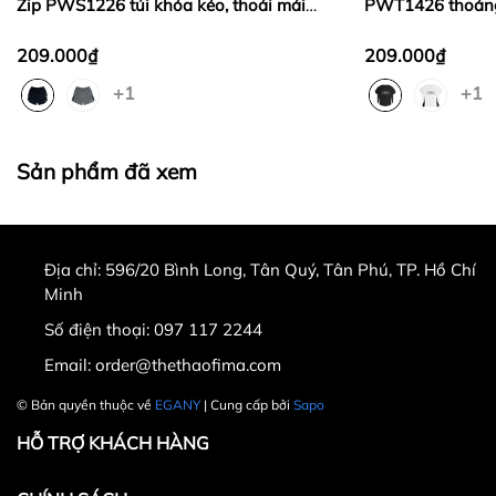
Zip PWS1226 túi khóa kéo, thoải mái
PWT1426 thoáng 
vận động, gym, chạy bộ
động, thời trang
209.000₫
209.000₫
+1
+1
Sản phẩm đã xem
Địa chỉ:
596/20 Bình Long, Tân Quý, Tân Phú, TP. Hồ Chí
Minh
Số điện thoại:
097 117 2244
Email:
order@thethaofima.com
© Bản quyền thuộc về
EGANY
| Cung cấp bởi
Sapo
HỖ TRỢ KHÁCH HÀNG