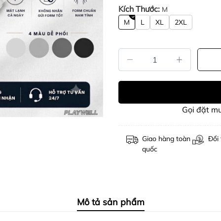
Kích Thước:
M
M
L
XL
2XL
Gọi đặt m
Giao hàng toàn
Đổi 
quốc
Mô tả sản phẩm