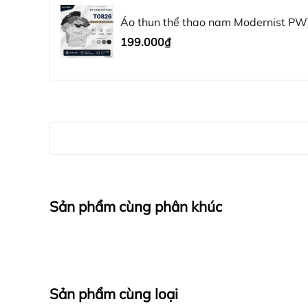
#aothunnam #aogymnam #aothunchaybo #aothunthoangmat
Áo thun thể thao nam Modernist PWT
mái vận động, thời trang
199.000₫
Sản phẩm cùng phân khúc
Sản phẩm cùng loại