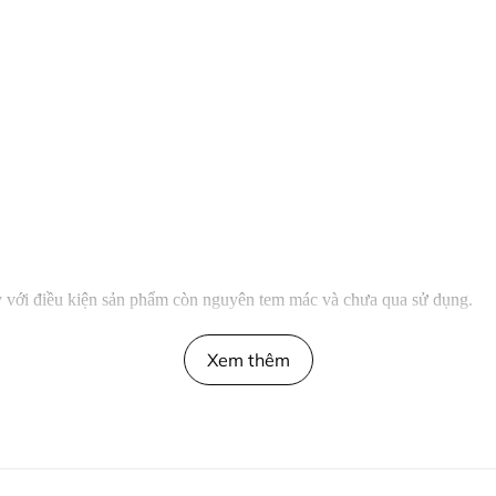
gày với điều kiện sản phẩm còn nguyên tem mác và chưa qua sử dụng.
Xem thêm
l thực hiện. Sản phẩm được sản xuất trực tiếp bởi Playwell, không qu
eThao #ChatLuongCao #aothunthethaonam