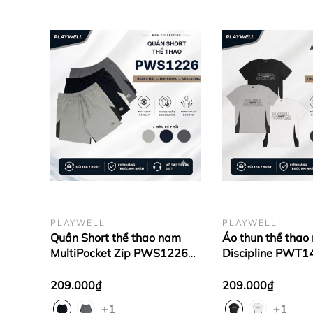
PLAYWELL
PLAYWELL
Quần Short thể thao nam
Áo thun thể thao
MultiPocket Zip PWS1226
Discipline PWT1
túi khóa kéo, thoải mái vận
mát, thoải mái v
động, gym, chạy bộ
thời trang
209.000₫
209.000₫
+1
+1