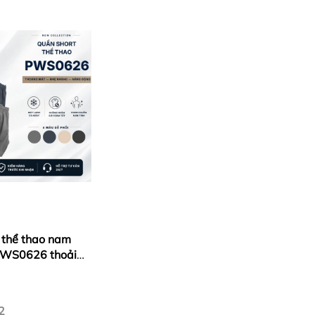
 thể thao nam
PWS0626 thoải
ng, tập gym,
2