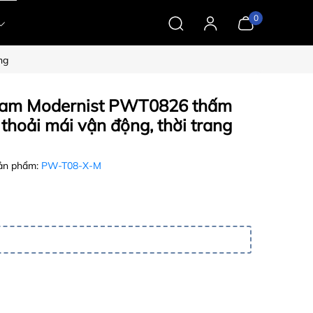
0
ng
 nam Modernist PWT0826 thấm
, thoải mái vận động, thời trang
ản phẩm:
PW-T08-X-M