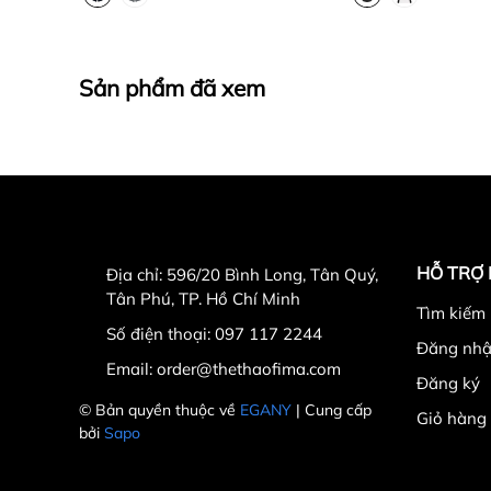
Sản phẩm đã xem
HỖ TRỢ
Địa chỉ:
596/20 Bình Long, Tân Quý,
Tân Phú, TP. Hồ Chí Minh
Tìm kiếm
Số điện thoại:
097 117 2244
Đăng nh
Email:
order@thethaofima.com
Đăng ký
© Bản quyền thuộc về
EGANY
| Cung cấp
Giỏ hàng
bởi
Sapo