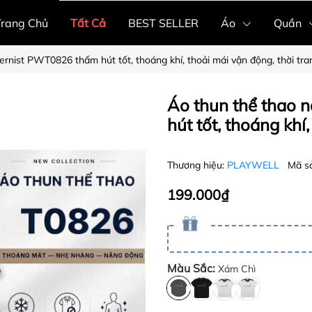
Trang Chủ
Tất Cả
BEST SELLER
Áo
Quần
nist PWT0826 thấm hút tốt, thoáng khí, thoải mái vận động, thời tra
Áo thun thể thao
hút tốt, thoáng khí
Thương hiệu:
PLAYWELL
Mã s
199.000₫
Màu Sắc:
Xám Chì