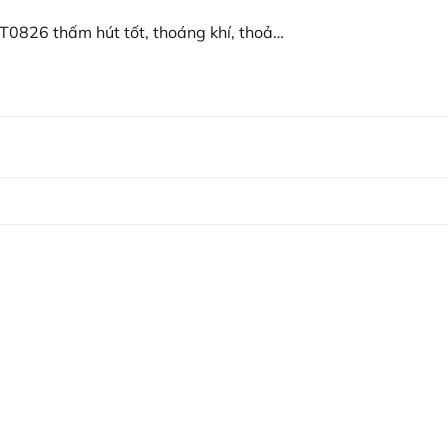
 #aothuncogian #aothunregularfit #aothunplaywell
0826 thấm hút tốt, thoáng khí, thoải