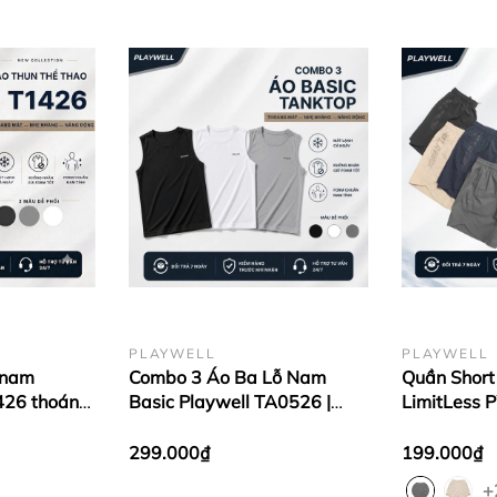
PLAYWELL
PLAYWELL
 nam
Combo 3 Áo Ba Lỗ Nam
Quần Short
426 thoáng
Basic Playwell TA0526 |
LimitLess 
ận động,
Thoáng Mát - Form Regular
mái vận độ
- Dễ Phối Đồ
chạy bộ
299.000₫
199.000₫
+