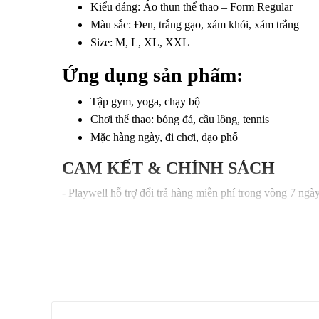
Kiểu dáng: Áo thun thể thao – Form Regular
Màu sắc: Đen, trắng gạo, xám khói, xám trắng
Size: M, L, XL, XXL
Ứng dụng sản phẩm:
Tập gym, yoga, chạy bộ
Chơi thể thao: bóng đá, cầu lông, tennis
Mặc hàng ngày, đi chơi, dạo phố
CAM KẾT & CHÍNH SÁCH
- Playwell hỗ trợ đổi trả hàng miễn phí trong vòng 7 n
- Hỗ trợ đổi size nếu không vừa
- Sản phẩm 100% giống hình, ảnh chụp thực tế do Playwel
lý.
#Playwell #AoTheThao #MinimalistPro #PhongCachTh