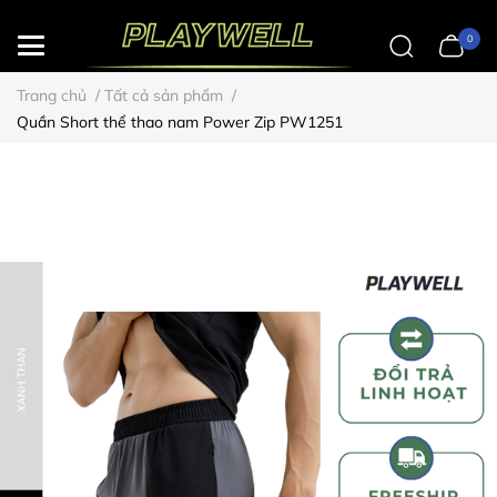
0
Trang chủ
/
Tất cả sản phẩm
/
Quần Short thể thao nam Power Zip PW1251