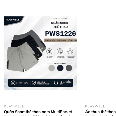
Hình ảnh thực tế giống sản phẩm 100%.
Đổi trả linh hoạt trong 7 ngày (hàng nguyên
tem mác).
Sản xuất trực tiếp tại Việt Nam.
#PlaywellSportswear #Playwell
#PowerZipPW1251 #QuanShortNam #DoTapNam
#GymWear #ActiveWear #CasualWear #end
PLAYWELL
PLAYWELL
Quần Short thể thao nam MultiPocket
Áo thun thể thao