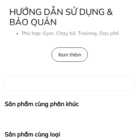
HƯỚNG DẪN SỬ DỤNG &
BẢO QUẢN
Phù hợp: Gym, Chạy bộ, Training, Dạo phố
Giặt máy bằng nước lạnh.
Xem thêm
Không sử dụng chất tẩy mạnh.
Phơi nơi thoáng mát, tránh ánh nắng trực tiếp.
THÔNG TIN SIZE
Size: M - XXXL (Mẫu 1m78 - 74kg mặc size M)
Sản phẩm cùng phân khúc
CAM KẾT & CHÍNH SÁCH
Sản phẩm chính hãng Playwell Sportswear.
Sản phẩm cùng loại