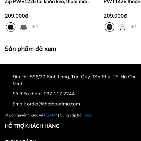
Zip PWS1226 túi khóa kéo, thoải mái
PWT1426 thoáng 
vận động, gym, chạy bộ
động, thời trang
209.000₫
209.000₫
+1
+1
Sản phẩm đã xem
Địa chỉ:
596/20 Bình Long, Tân Quý, Tân Phú, TP. Hồ Chí
Minh
Số điện thoại:
097 117 2244
Email:
order@thethaofima.com
© Bản quyền thuộc về
EGANY
| Cung cấp bởi
Sapo
HỖ TRỢ KHÁCH HÀNG