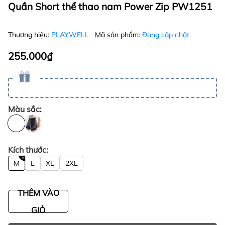
Quần Short thể thao nam Power Zip PW1251
Thương hiệu:
PLAYWELL
Mã sản phẩm:
Đang cập nhật
255.000₫
Màu sắc:
Kích thước:
M
L
XL
2XL
THÊM VÀO
GIỎ