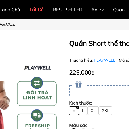
Trang Chủ
Tất Cả
BEST SELLER
Áo
Quần
 PW8244
Quần Short thể t
Thương hiệu:
PLAYWELL
Mã s
225.000₫
Kích thước:
M
L
XL
2XL
Màu sắc: