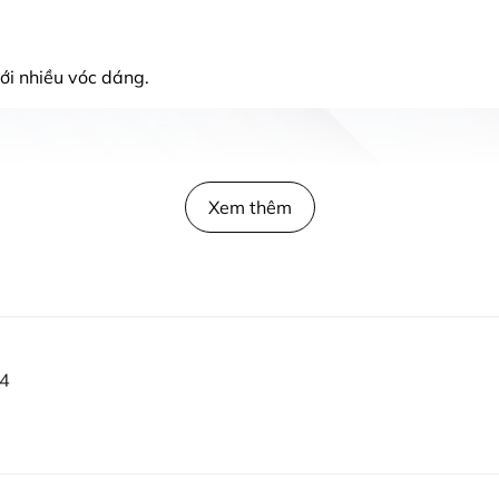
ới nhiều vóc dáng.
Xem thêm
44