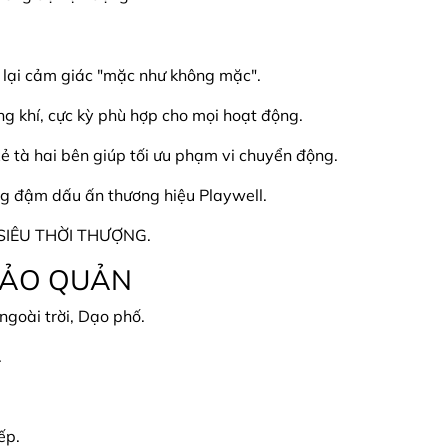
lại cảm giác "mặc như không mặc".
g khí, cực kỳ phù hợp cho mọi hoạt động.
xẻ tà hai bên giúp tối ưu phạm vi chuyển động.
g đậm dấu ấn thương hiệu Playwell.
 SIÊU THỜI THƯỢNG.
BẢO QUẢN
ngoài trời, Dạo phố.
.
ếp.