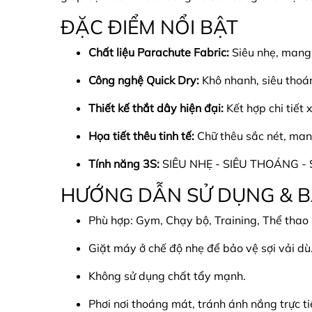
ĐẶC ĐIỂM NỔI BẬT
Chất liệu Parachute Fabric:
Siêu nhẹ, mang 
Công nghệ Quick Dry:
Khô nhanh, siêu thoán
Thiết kế thắt dây hiện đại:
Kết hợp chi tiết 
Họa tiết thêu tinh tế:
Chữ thêu sắc nét, man
Tính năng 3S:
SIÊU NHẸ - SIÊU THOÁNG -
HƯỚNG DẪN SỬ DỤNG & 
Phù hợp: Gym, Chạy bộ, Training, Thể thao 
Giặt máy ở chế độ nhẹ để bảo vệ sợi vải dù
Không sử dụng chất tẩy mạnh.
Phơi nơi thoáng mát, tránh ánh nắng trực ti