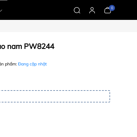
0
hao nam PW8244
ản phẩm:
Đang cập nhật