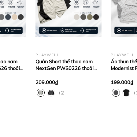
n tem mác).
NamPW8244 #QuickDry #TheThaoNam #GymWear #ActiveWe
PLAYWELL
PLAYWELL
thao nam
Quần Short thể thao nam
Áo thun th
26 thoải
NextGen PWS0226 thoải
Modernist
p gym,
mái vận động, tập gym,
hút tốt, tho
chạy bộ
vận động, t
209.000₫
199.000₫
+2
+