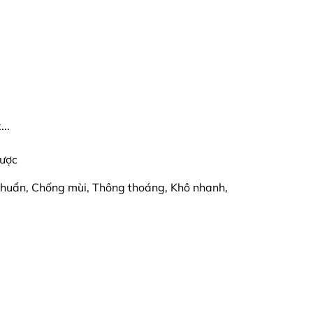
..
ược
huẩn, Chống mùi, Thông thoáng, Khô nhanh,