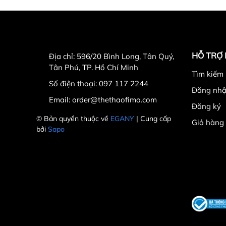
HỖ TRỢ
Địa chỉ:
596/20 Bình Long, Tân Quý,
Tân Phú, TP. Hồ Chí Minh
Tìm kiếm
Số điện thoại:
097 117 2244
Đăng nh
Email:
order@thethaofima.com
Đăng ký
© Bản quyền thuộc về
EGANY
| Cung cấp
Giỏ hàng
bởi
Sapo