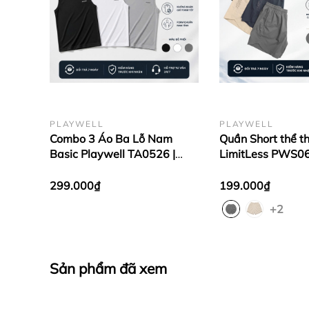
Đổi trả linh hoạt trong 7 ngày (hàng nguyê
Giao hàng toàn quốc nhanh chóng.
#PlaywellSportswear #Playwell #QuanShort
PLAYWELL
PLAYWELL
Combo 3 Áo Ba Lỗ Nam
Quần Short thể 
Basic Playwell TA0526 |
LimitLess PWS06
Thoáng Mát - Form Regular
mái vận động, tậ
- Dễ Phối Đồ
chạy bộ
299.000₫
199.000₫
+2
Sản phẩm đã xem