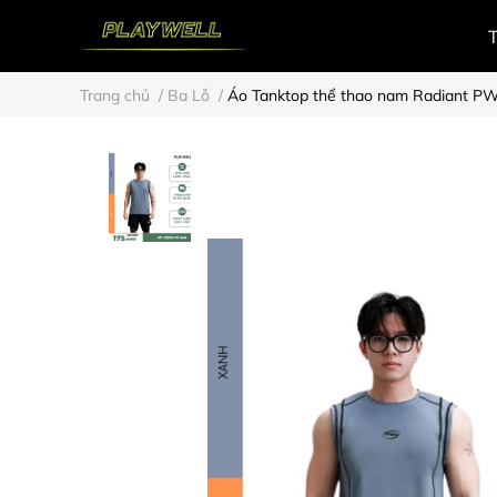
Trang chủ
/
Ba Lỗ
/
Áo Tanktop thể thao nam Radiant P