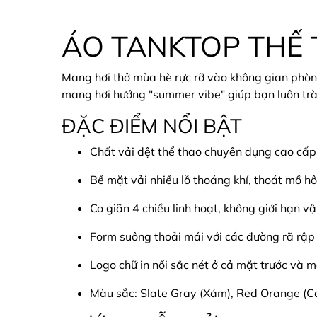
ÁO TANKTOP THỂ
Mang hơi thở mùa hè rực rỡ vào không gian phòn
mang hơi hướng "summer vibe" giúp bạn luôn trà
ĐẶC ĐIỂM NỔI BẬT
Chất vải dệt thể thao chuyên dụng cao cấp
Bề mặt vải nhiều lỗ thoáng khí, thoát mồ h
Co giãn 4 chiều linh hoạt, không giới hạn v
Form suông thoải mái với các đường rã rậ
Logo chữ in nổi sắc nét ở cả mặt trước và 
Màu sắc: Slate Gray (Xám), Red Orange (C