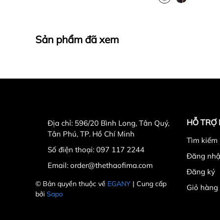
Sản phẩm đã xem
HỖ TRỢ
Địa chỉ:
596/20 Bình Long, Tân Quý,
Tân Phú, TP. Hồ Chí Minh
Tìm kiếm
Số điện thoại:
097 117 2244
Đăng nh
Email:
order@thethaofima.com
Đăng ký
© Bản quyền thuộc về
EGANY
| Cung cấp
Giỏ hàng
bởi
Sapo