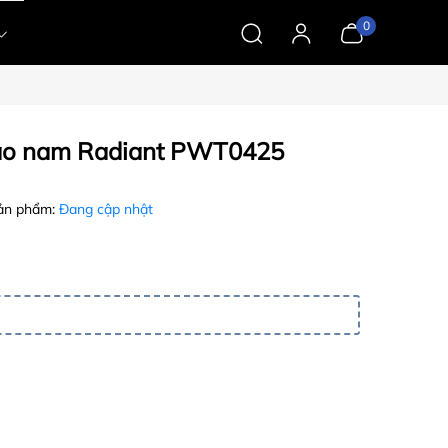
0
hao nam Radiant PWT0425
ản phẩm:
Đang cập nhật