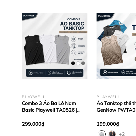
PLAYWELL
PLAYWELL
Combo 3 Áo Ba Lỗ Nam
Áo Tanktop thể 
Basic Playwell TA0526 |
GenNow PWTA02
Thoáng Mát - Form Regular
trang, kiểu dáng 
- Dễ Phối Đồ
thoải mái vận độ
299.000₫
199.000₫
+2