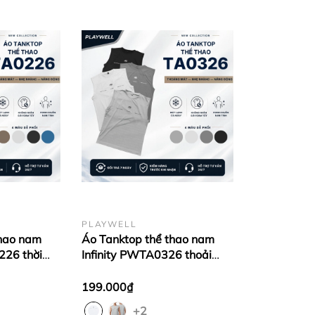
PLAYWELL
thao nam
Áo Tanktop thể thao nam
26 thời
Infinity PWTA0326 thoải
hiện đại,
mái, thoáng mát, co giãn,
ng
chất liệu cao cấp
199.000₫
+2