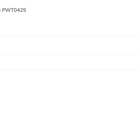
n tem mác).
nt PWT0425
am #AoSatNachTheThao #RadiantPWT0425 #GymWear #Act