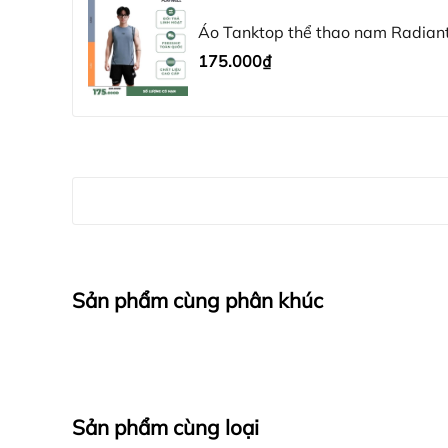
Đổi trả linh hoạt trong 7 ngày (hàng nguyê
Áo Tanktop thể thao nam Radia
Giao hàng toàn quốc nhanh chóng.
175.000₫
#PlaywellSportswear #Playwell #TanktopN
Sản phẩm cùng phân khúc
Sản phẩm cùng loại