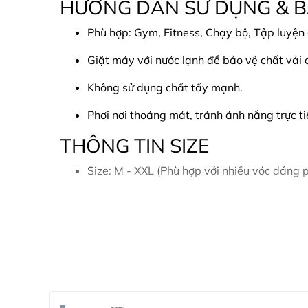
HƯỚNG DẪN SỬ DỤNG & 
Phù hợp: Gym, Fitness, Chạy bộ, Tập luyện
Giặt máy với nước lạnh để bảo vệ chất vải 
Không sử dụng chất tẩy mạnh.
Phơi nơi thoáng mát, tránh ánh nắng trực 
THÔNG TIN SIZE
Size: M - XXL (Phù hợp với nhiều vóc dáng 
CAM KẾT & CHÍNH SÁCH
Sản phẩm chính hãng Playwell Sportswear
Hình ảnh thực tế giống sản phẩm 100%.