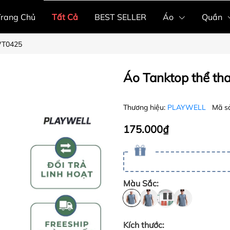
Trang Chủ
Tất Cả
BEST SELLER
Áo
Quần
WT0425
Áo Tanktop thể t
Thương hiệu:
PLAYWELL
Mã s
175.000₫
Màu Sắc:
Kích thước: