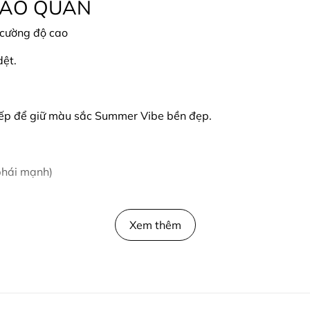
BẢO QUẢN
 cường độ cao
dệt.
tiếp để giữ màu sắc Summer Vibe bền đẹp.
phái mạnh)
Xem thêm
.