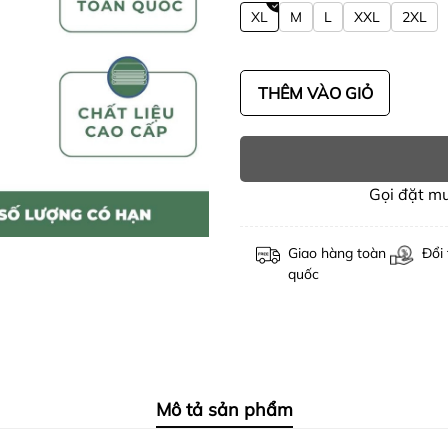
XL
M
L
XXL
2XL
THÊM VÀO GIỎ
Gọi đặt m
Giao hàng toàn
Đổi 
quốc
Mô tả sản phẩm