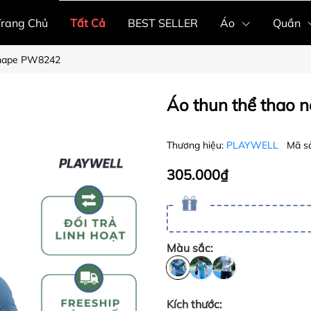
Trang Chủ
Tất Cả
BEST SELLER
Áo
Quần
Shape PW8242
Áo thun thể thao
Thương hiệu:
PLAYWELL
Mã s
305.000₫
Màu sắc:
Kích thước: