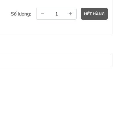
Số lượng:
HẾT HÀNG
Nam #GymWear #ActiveWear