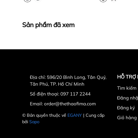
Sản phẩm đã xem
HỖ TRỢ
Địa chỉ:
596/20 Bình Long, Tân Quý,
Tân Phú, TP. Hồ Chí Minh
Tìm kiếm
Số điện thoại:
097 117 2244
Đăng nh
Email:
order@thethaofima.com
Đăng ký
© Bản quyền thuộc về
EGANY
| Cung cấp
Giỏ hàng
bởi
Sapo