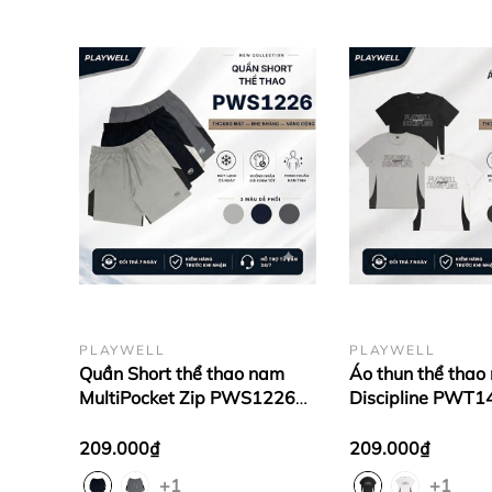
PLAYWELL
PLAYWELL
Quần Short thể thao nam
Áo thun thể thao
MultiPocket Zip PWS1226
Discipline PWT1
túi khóa kéo, thoải mái vận
mát, thoải mái v
động, gym, chạy bộ
thời trang
209.000₫
209.000₫
+1
+1