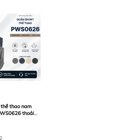
 thể thao nam
PWS0626 thoải
ng, tập gym,
2