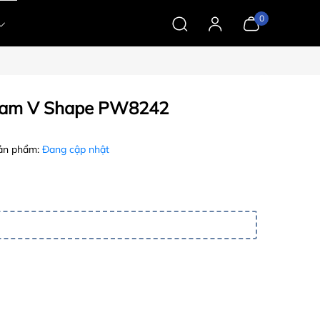
0
 nam V Shape PW8242
ản phẩm:
Đang cập nhật