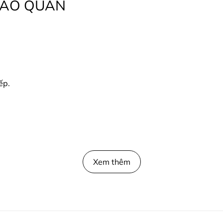
BẢO QUẢN
ếp.
Xem thêm
trực tiếp bởi Playwell Sportswear.
được đúng như hình chụp.