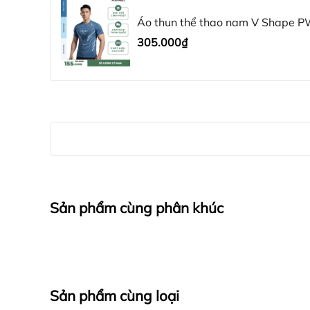
Đổi trả linh hoạt: Hỗ trợ đổi size/mẫu tro
Áo thun thể thao nam V Shape 
Giao hàng toàn quốc: 1–2 ngày (HCM), 3–5 
305.000₫
Hashtags:
#PlaywellSportswear #Playwell #AoThunVS
Sản phẩm cùng phân khúc
Sản phẩm cùng loại