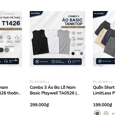
PLAYWELL
PLAYWELL
 nam
Combo 3 Áo Ba Lỗ Nam
Quần Short
426 thoáng
Basic Playwell TA0526 |
LimitLess 
ận động,
Thoáng Mát - Form Regular
mái vận độ
- Dễ Phối Đồ
chạy bộ
299.000₫
199.000₫
+