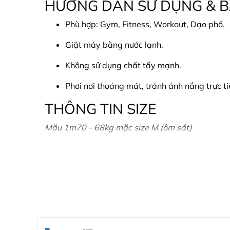
HƯỚNG DẪN SỬ DỤNG & 
Phù hợp: Gym, Fitness, Workout, Dạo phố.
Giặt máy bằng nước lạnh.
Không sử dụng chất tẩy mạnh.
Phơi nơi thoáng mát, tránh ánh nắng trực ti
THÔNG TIN SIZE
Mẫu 1m70 - 68kg mặc size M (ôm sát)
CAM KẾT & CHÍNH SÁCH
Sản phẩm chính hãng: Thiết kế và sản xuất 
Hình ảnh thực tế: Đảm bảo sản phẩm nhận 