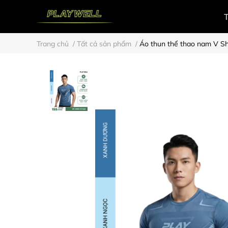
Trang chủ
/
Tất cả sản phẩm
/
Áo thun thể thao nam V 